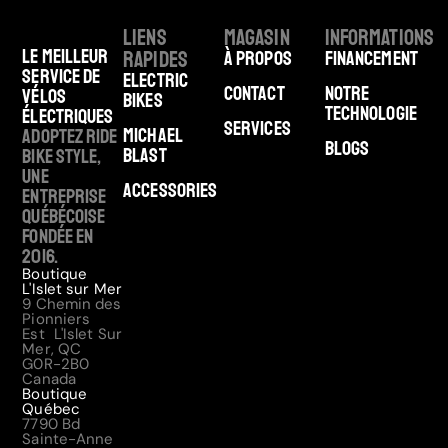
Liens
Magasin
Informations
Le meilleur
rapides
À Propos
Financement
service de
Electric
Contact
Notre
vélos
Bikes
technologie
électriques
Services
Michael
Adoptez Ride
Blogs
Blast
Bike Style,
une
Accessories
entreprise
québécoise
fondée en
2016.
Boutique
L'Islet sur Mer
9 Chemin des
Pionniers
Est L'Islet Sur
Mer, QC
G0R-2B0
Canada
Boutique
Québec
7790 Bd
Sainte-Anne