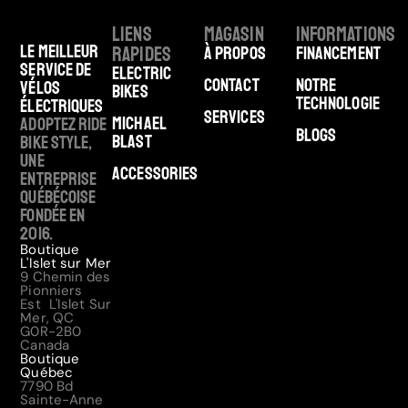
Liens
Magasin
Informations
Le meilleur
rapides
À Propos
Financement
service de
Electric
Contact
Notre
vélos
Bikes
technologie
électriques
Services
Michael
Adoptez Ride
Blogs
Blast
Bike Style,
une
Accessories
entreprise
québécoise
fondée en
2016.
Boutique
L'Islet sur Mer
9 Chemin des
Pionniers
Est L'Islet Sur
Mer, QC
G0R-2B0
Canada
Boutique
Québec
7790 Bd
Sainte-Anne