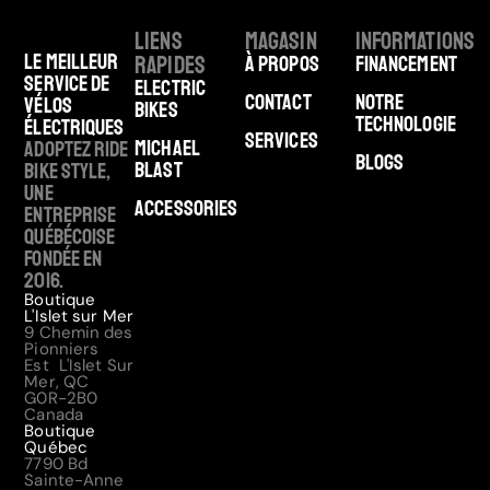
Liens
Magasin
Informations
Le meilleur
rapides
À Propos
Financement
service de
Electric
Contact
Notre
vélos
Bikes
technologie
électriques
Services
Michael
Adoptez Ride
Blogs
Blast
Bike Style,
une
Accessories
entreprise
québécoise
fondée en
2016.
Boutique
L'Islet sur Mer
9 Chemin des
Pionniers
Est L'Islet Sur
Mer, QC
G0R-2B0
Canada
Boutique
Québec
7790 Bd
Sainte-Anne