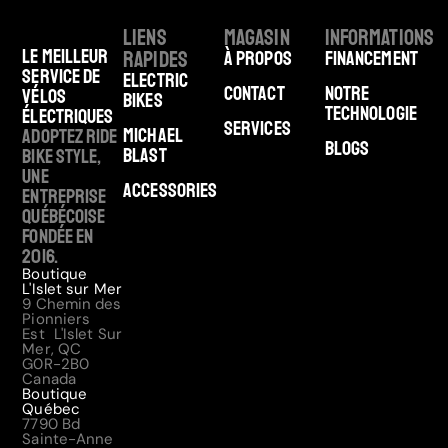
Liens
Magasin
Informations
Le meilleur
rapides
À Propos
Financement
service de
Electric
Contact
Notre
vélos
Bikes
technologie
électriques
Services
Michael
Adoptez Ride
Blogs
Blast
Bike Style,
une
Accessories
entreprise
québécoise
fondée en
2016.
Boutique
L'Islet sur Mer
9 Chemin des
Pionniers
Est L'Islet Sur
Mer, QC
G0R-2B0
Canada
Boutique
Québec
7790 Bd
Sainte-Anne