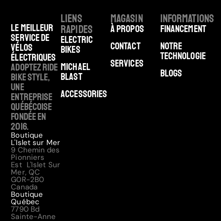
Liens
Magasin
Informations
Le meilleur
rapides
À Propos
Financement
service de
Electric
Contact
Notre
vélos
Bikes
technologie
électriques
Services
Michael
Adoptez Ride
Blogs
Blast
Bike Style,
une
Accessories
entreprise
québécoise
fondée en
2016.
Boutique
L'Islet sur Mer
9 Chemin des
Pionniers
Est L'Islet Sur
Mer, QC
G0R-2B0
Canada
Boutique
Québec
7790 Bd
Sainte-Anne