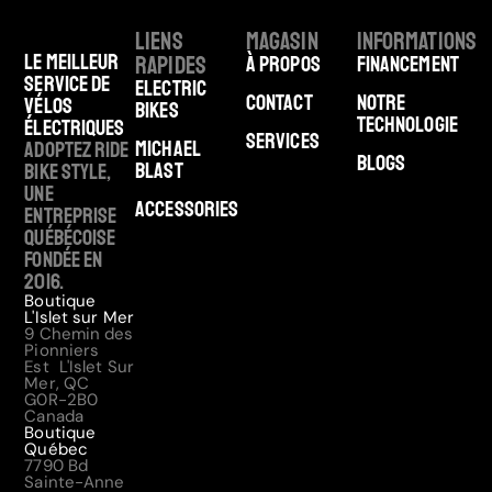
Liens
Magasin
Informations
Le meilleur
rapides
À Propos
Financement
service de
Electric
Contact
Notre
vélos
Bikes
technologie
électriques
Services
Michael
Adoptez Ride
Blogs
Blast
Bike Style,
une
Accessories
entreprise
québécoise
fondée en
2016.
Boutique
L'Islet sur Mer
9 Chemin des
Pionniers
Est L'Islet Sur
Mer, QC
G0R-2B0
Canada
Boutique
Québec
7790 Bd
Sainte-Anne