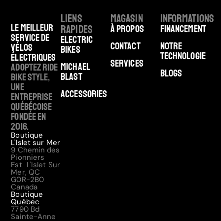
Liens
Magasin
Informations
Le meilleur
rapides
À Propos
Financement
service de
Electric
Contact
Notre
vélos
Bikes
technologie
électriques
Services
Michael
Adoptez Ride
Blogs
Blast
Bike Style,
une
Accessories
entreprise
québécoise
fondée en
2016.
Boutique
L'Islet sur Mer
9 Chemin des
Pionniers
Est L'Islet Sur
Mer, QC
G0R-2B0
Canada
Boutique
Québec
7790 Bd
Sainte-Anne