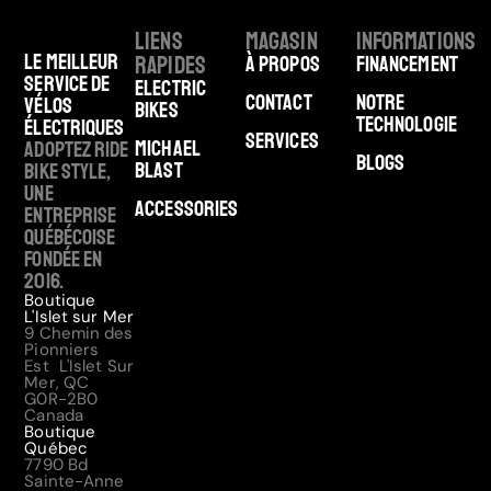
Liens
Magasin
Informations
Le meilleur
rapides
À Propos
Financement
service de
Electric
Contact
Notre
vélos
Bikes
technologie
électriques
Services
Michael
Adoptez Ride
Blogs
Blast
Bike Style,
une
Accessories
entreprise
québécoise
fondée en
2016.
Boutique
L'Islet sur Mer
9 Chemin des
Pionniers
Est L'Islet Sur
Mer, QC
G0R-2B0
Canada
Boutique
Québec
7790 Bd
Sainte-Anne