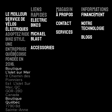
Liens
Magasin
Informations
Le meilleur
rapides
À Propos
Financement
service de
Electric
Contact
Notre
vélos
Bikes
technologie
électriques
Services
Michael
Adoptez Ride
Blogs
Blast
Bike Style,
une
Accessories
entreprise
québécoise
fondée en
2016.
Boutique
L'Islet sur Mer
9 Chemin des
Pionniers
Est L'Islet Sur
Mer, QC
G0R-2B0
Canada
Boutique
Québec
7790 Bd
Sainte-Anne