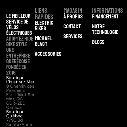
Liens
Magasin
Informations
Le meilleur
rapides
À Propos
Financement
service de
Electric
Contact
Notre
vélos
Bikes
technologie
électriques
Services
Michael
Adoptez Ride
Blogs
Blast
Bike Style,
une
Accessories
entreprise
québécoise
fondée en
2016.
Boutique
L'Islet sur Mer
9 Chemin des
Pionniers
Est L'Islet Sur
Mer, QC
G0R-2B0
Canada
Boutique
Québec
7790 Bd
Sainte-Anne