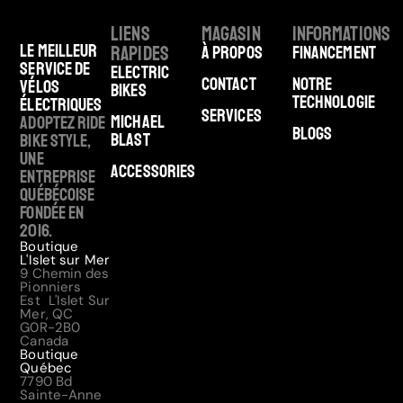
Liens
Magasin
Informations
Le meilleur
rapides
À Propos
Financement
service de
Electric
Contact
Notre
vélos
Bikes
technologie
électriques
Services
Michael
Adoptez Ride
Blogs
Blast
Bike Style,
une
Accessories
entreprise
québécoise
fondée en
2016.
Boutique
L'Islet sur Mer
9 Chemin des
Pionniers
Est L'Islet Sur
Mer, QC
G0R-2B0
Canada
Boutique
Québec
7790 Bd
Sainte-Anne